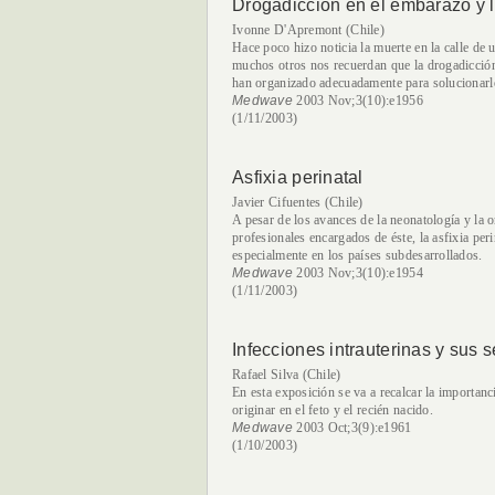
Drogadicción en el embarazo y 
Ivonne D'Apremont (Chile)
Hace poco hizo noticia la muerte en la calle de
muchos otros nos recuerdan que la drogadicción
han organizado adecuadamente para solucionarl
Medwave
2003 Nov;3(10):e1956
(1/11/2003)
Asfixia perinatal
Javier Cifuentes (Chile)
A pesar de los avances de la neonatología y la o
profesionales encargados de éste, la asfixia pe
especialmente en los países subdesarrollados.
Medwave
2003 Nov;3(10):e1954
(1/11/2003)
Infecciones intrauterinas y sus 
Rafael Silva (Chile)
En esta exposición se va a recalcar la importan
originar en el feto y el recién nacido.
Medwave
2003 Oct;3(9):e1961
(1/10/2003)