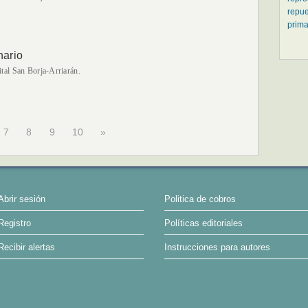
repue
prima
nario
ital San Borja-Arriarán.
7
8
9
10
»
Abrir sesión
Politica de cobros
Registro
Políticas editoriales
Recibir alertas
Instrucciones para autores