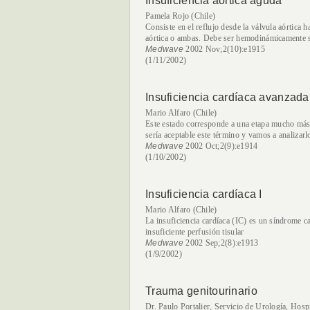
Insuficiencia aórtica aguda
Pamela Rojo (Chile)
Consiste en el reflujo desde la válvula aórtica h
aórtica o ambas. Debe ser hemodinámicamente si
Medwave
2002 Nov;2(10):e1915
(1/11/2002)
Insuficiencia cardíaca avanzada
Mario Alfaro (Chile)
Este estado corresponde a una etapa mucho más
sería aceptable este término y vamos a analizarl
Medwave
2002 Oct;2(9):e1914
(1/10/2002)
Insuficiencia cardíaca I
Mario Alfaro (Chile)
La insuficiencia cardíaca (IC) es un síndrome ca
insuficiente perfusión tisular
Medwave
2002 Sep;2(8):e1913
(1/9/2002)
Trauma genitourinario
Dr. Paulo Portalier, Servicio de Urología, Hosp