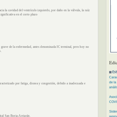
acia la cavidad del ventrículo izquierdo, por daño en la válvula, la raíz
gnificativa en el corto plazo
 grave de la enfermedad, antes denominada IC terminal, pero hoy no
o.
Edi
Est
Carac
de la
racterizado por fatiga, disnea y congestión, debido a inadecuada e
análi
Asoci
COVID
Siste
ital San Borja-Arriarán.
repro