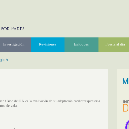
 Por Pares
Investigación
Revisiones
Enfoques
Puesta al día
glish
|
en físico del RN es la evaluación de su adaptación cardiorrespiratoria
utos de vida.