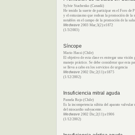
Sylvie Stachenko (Canadá)
He tenido la suerte de participar en el Foro de
y el entusiasmo que rodean la promoción de la 
notables en el campo de la promoción de la salu
Medwave
2003 Mar;3(2):e1872
(1/3/2003)
Síncope
Mario Hassi (Chile)
El objetivo de esta clase es entregar una visión
manejo práctico. Se debe considerar que esta pa
se lleva a cabo en los servicios de urgencia
Medwave
2002 Dic;2(11):e1875
(1/12/2002)
Insuficiencia mitral aguda
Pamela Rojo (Chile)
Es la incompetencia súbita del aparato valvular 
del miocardio subyacente.
Medwave
2002 Dic;2(11):e1906
(1/12/2002)