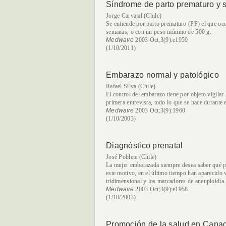
Síndrome de parto prematuro y 
Jorge Carvajal (Chile)
Se entiende por parto prematuro (PP) el que o
semanas, o con un peso mínimo de 500 g.
Medwave
2003 Oct;3(9):e1959
(1/10/2011)
Embarazo normal y patológico
Rafael Silva (Chile)
El control del embarazo tiene por objeto vigilar
primera entrevista, todo lo que se hace durante 
Medwave
2003 Oct;3(9):1960
(1/10/2003)
Diagnóstico prenatal
José Poblete (Chile)
La mujer embarazada siempre desea saber qué p
este motivo, en el último tiempo han aparecido va
tridimensional y los marcadores de aneuploidía.
Medwave
2003 Oct;3(9):e1958
(1/10/2003)
Promoción de la salud en Cana