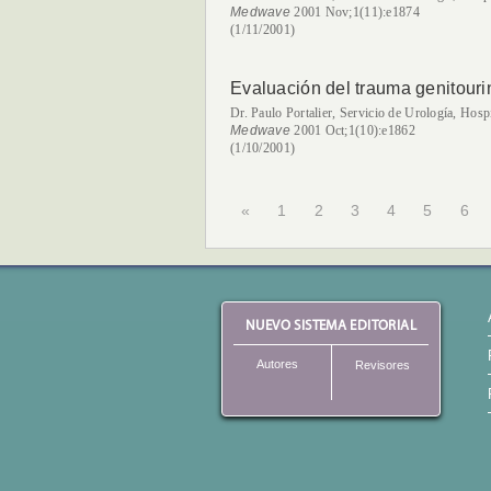
Medwave
2001 Nov;1(11):e1874
(1/11/2001)
Evaluación del trauma genitouri
Dr. Paulo Portalier, Servicio de Urología, Hosp
Medwave
2001 Oct;1(10):e1862
(1/10/2001)
«
1
2
3
4
5
6
NUEVO SISTEMA EDITORIAL
Autores
Revisores