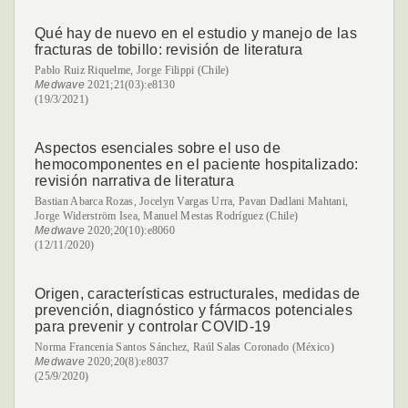
Qué hay de nuevo en el estudio y manejo de las
fracturas de tobillo: revisión de literatura
Pablo Ruiz Riquelme, Jorge Filippi (Chile)
Medwave
2021;21(03):e8130
(19/3/2021)
Aspectos esenciales sobre el uso de
hemocomponentes en el paciente hospitalizado:
revisión narrativa de literatura
Bastian Abarca Rozas, Jocelyn Vargas Urra, Pavan Dadlani Mahtani,
Jorge Widerström Isea, Manuel Mestas Rodríguez (Chile)
Medwave
2020;20(10):e8060
(12/11/2020)
Origen, características estructurales, medidas de
prevención, diagnóstico y fármacos potenciales
para prevenir y controlar COVID-19
Norma Francenia Santos Sánchez, Raúl Salas Coronado (México)
Medwave
2020;20(8):e8037
(25/9/2020)