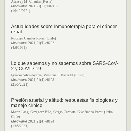
Aleksey M. Chaulin (Rusia)
Medwave
2021;21(11):002132
(10/12/2021)
Actualidades sobre inmunoterapia para el cáncer
renal
Rodrigo Canales Rojas (Chile)
Medwave
2021;21(5):e8202
(4/6/2021)
Lo que sabemos y no sabemos sobre SARS-CoV-
2 y COVID-19
Ignacio Silva-Ayarza, Vivienne C Bachelet (Chile)
Medwave
2021;21(4):e8198
(25/5/2021)
Presión arterial y altitud: respuestas fisiológicas y
manejo clínico
Morin Lang, Grzegorz Bilo, Sergio Caravita, Gianfranco Parati (Italia,
Chile)
Medwave
2021;21(4):e8194
(13/5/2021)