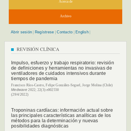
Acerca de
Archivo
Abrir sesión
Regístrese
Contacto
English
|
|
|
|
REVISIÓN CLÍNICA
Impulso, esfuerzo y trabajo respiratorio: revisión
de definiciones y herramientas no invasivas de
ventiladores de cuidados intensivos durante
tiempos de pandemia
Francisco Ríos-Castro, Felipe González-Seguel, Jorge Molina (Chile)
Medwave
2022; 22(3):e002550
(29/4/2022)
Troponinas cardíacas: información actual sobre
las principales características analíticas de los
métodos para la determinación y nuevas
posibilidades diagnósticas