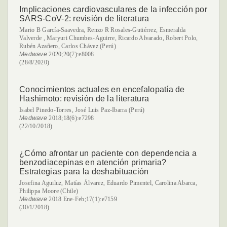
Implicaciones cardiovasculares de la infección por
SARS-CoV-2: revisión de literatura
Mario B García-Saavedra, Renzo R Rosales-Gutiérrez, Esmeralda
Valverde , Maryuri Chumbes-Aguirre, Ricardo Alvarado, Robert Polo,
Rubén Azañero, Carlos Chávez (Perú)
Medwave
2020;20(7):e8008
(28/8/2020)
Conocimientos actuales en encefalopatía de
Hashimoto: revisión de la literatura
Isabel Pinedo-Torres, José Luis Paz-Ibarra (Perú)
Medwave
2018;18(6):e7298
(22/10/2018)
¿Cómo afrontar un paciente con dependencia a
benzodiacepinas en atención primaria?
Estrategias para la deshabituación
Josefina Aguiluz, Matías Álvarez, Eduardo Pimentel, Carolina Abarca,
Philippa Moore (Chile)
Medwave
2018 Ene-Feb;17(1):e7159
(30/1/2018)