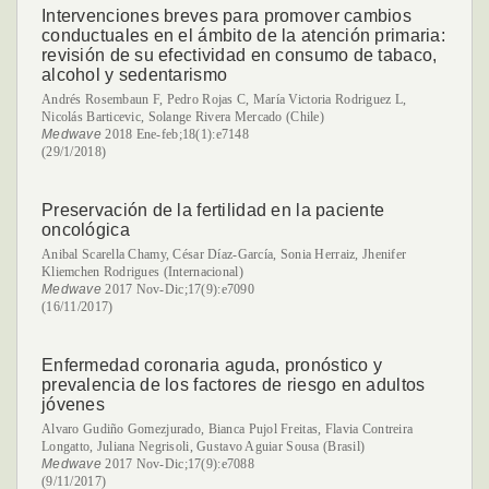
Intervenciones breves para promover cambios
conductuales en el ámbito de la atención primaria:
revisión de su efectividad en consumo de tabaco,
alcohol y sedentarismo
Andrés Rosembaun F, Pedro Rojas C, María Victoria Rodriguez L,
Nicolás Barticevic, Solange Rivera Mercado (Chile)
Medwave
2018 Ene-feb;18(1):e7148
(29/1/2018)
Preservación de la fertilidad en la paciente
oncológica
Anibal Scarella Chamy, César Díaz-García, Sonia Herraiz, Jhenifer
Kliemchen Rodrigues (Internacional)
Medwave
2017 Nov-Dic;17(9):e7090
(16/11/2017)
Enfermedad coronaria aguda, pronóstico y
prevalencia de los factores de riesgo en adultos
jóvenes
Alvaro Gudiño Gomezjurado, Bianca Pujol Freitas, Flavia Contreira
Longatto, Juliana Negrisoli, Gustavo Aguiar Sousa (Brasil)
Medwave
2017 Nov-Dic;17(9):e7088
(9/11/2017)