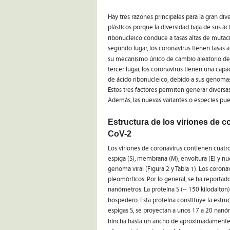
Hay tres razones principales para la gran di
plásticos porque la diversidad baja de sus 
ribonucleico conduce a tasas altas de mutac
segundo lugar, los coronavirus tienen tasas
su mecanismo único de cambio aleatorio de p
tercer lugar, los coronavirus tienen una cap
de ácido ribonucleico, debido a sus genoma
Estos tres factores permiten generar diversa
Además, las nuevas variantes o especies pu
Estructura de los viriones de 
CoV-2
Los viriones de coronavirus contienen cuatro 
espiga (S), membrana (M), envoltura (E) y nu
genoma viral (Figura 2 y Tabla 1). Los cor
pleomórficos. Por lo general, se ha reporta
nanómetros. La proteína S (~ 150 kilodalton)
hospedero. Esta proteína constituye la estruct
espigas S, se proyectan a unos 17 a 20 nanóm
hincha hasta un ancho de aproximadamente 