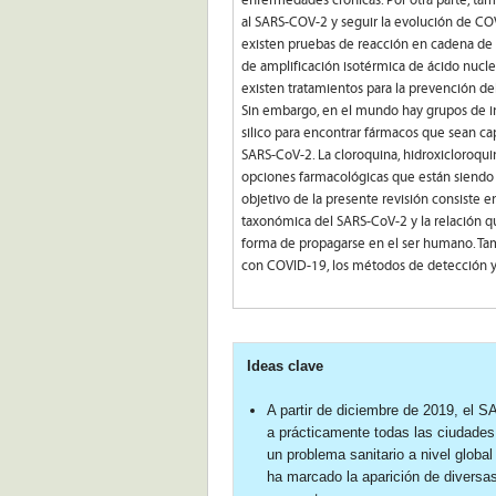
enfermedades crónicas. Por otra parte, ta
al SARS-COV-2 y seguir la evolución de COVI
existen pruebas de reacción en cadena de l
de amplificación isotérmica de ácido nucl
existen tratamientos para la prevención del
Sin embargo, en el mundo hay grupos de inv
silico para encontrar fármacos que sean ca
SARS-CoV-2. La cloroquina, hidroxicloroquin
opciones farmacológicas que están siendo e
objetivo de la presente revisión consiste e
taxonómica del SARS-CoV-2 y la relación qu
forma de propagarse en el ser humano. Tamb
con COVID-19, los métodos de detección y 
Ideas clave
A partir de diciembre de 2019, el
a prácticamente todas las ciudades
un problema sanitario a nivel globa
ha marcado la aparición de diversa