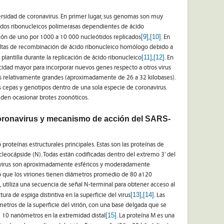
versidad de coronavirus. En primer lugar, sus genomas son muy
ácidos ribonucleicos polimerasas dependientes de ácido
[9]
[10]
ión de uno por 1000 a 10 000 nucleótidos replicados
,
. En
 altas de recombinación de ácido ribonucleico homólogo debido a
[11]
[12]
lantilla durante la replicación de ácido ribonucleico
,
. En
acidad mayor para incorporar nuevos genes respecto a otros virus
s relativamente grandes (aproximadamente de 26 a 32 kilobases).
s cepas y genotipos dentro de una sola especie de coronavirus.
eden ocasionar brotes zoonóticos.
coronavirus y mecanismo de acción del SARS-
proteínas estructurales principales. Estas son las proteínas de
cleocápside (N). Todas están codificadas dentro del extremo 3' del
onavirus son aproximadamente esféricos y moderadamente
do que los viriones tienen diámetros promedio de 80 a120
, utiliza una secuencia de señal N-terminal para obtener acceso al
[13]
[14]
ura de espiga distintiva en la superficie del virus
,
. Las
etros de la superficie del virión, con una base delgada que se
[15]
10 nanómetros en la extremidad distal
. La proteína M es una