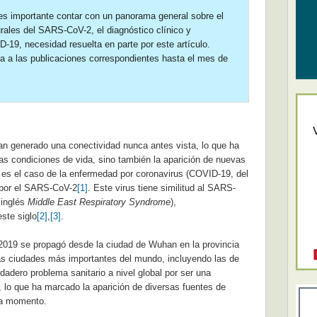
es importante contar con un panorama general sobre el
urales del SARS-CoV-2, el diagnóstico clínico y
-19, necesidad resuelta en parte por este artículo.
ada a las publicaciones correspondientes hasta el mes de
n generado una conectividad nunca antes vista, lo que ha
as condiciones de vida, sino también la aparición de nuevas
es el caso de la enfermedad por coronavirus (COVID-19, del
 por el SARS-CoV-2
[1]
. Este virus tiene similitud al SARS-
inglés
Middle East Respiratory Syndrome
),
ste siglo
[2]
,
[3]
.
2019 se propagó desde la ciudad de Wuhan en la provincia
as ciudades más importantes del mundo, incluyendo las de
adero problema sanitario a nivel global por ser una
 lo que ha marcado la aparición de diversas fuentes de
 a momento.