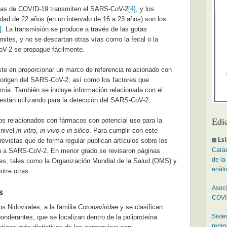
icas de COVID-19 transmiten el SARS-CoV-2
[4]
, y los
ad de 22 años (en un intervalo de 16 a 23 años) son los
]
. La transmisión se produce a través de las gotas
mites, y no se descartan otras vías como la fecal o la
oV-2 se propague fácilmente.
siste en proporcionar un marco de referencia relacionado con
y origen del SARS-CoV-2; así como los factores que
ia. También se incluye información relacionada con el
 están utilizando para la detección del SARS-CoV-2.
Edi
os relacionados con fármacos con potencial uso para la
 nivel
in vitro
,
in vivo
e
in silico
. Para cumplir con este
Est
 revistas que de forma regular publican artículos sobre los
Carac
ón a SARS-CoV-2. En menor grado se revisaron páginas
de la
les, tales como la Organización Mundial de la Salud (OMS) y
análi
ntre otras.
Asoci
s
COVID
os Nidovirales
,
a la familia
Coronaviridae
y se clasifican
Siste
onderantes, que se localizan dentro de la poliproteína
repro