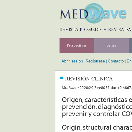
Revista Biomédica Revisada
Perspectivas
Series
Abrir sesión
Regístrese
Contacto
En
|
|
|
REVISIÓN CLÍNICA
Medwave
2020;20(8):e8037 doi: 10.586
Origen, características 
prevención, diagnóstic
prevenir y controlar CO
Origin, structural chara