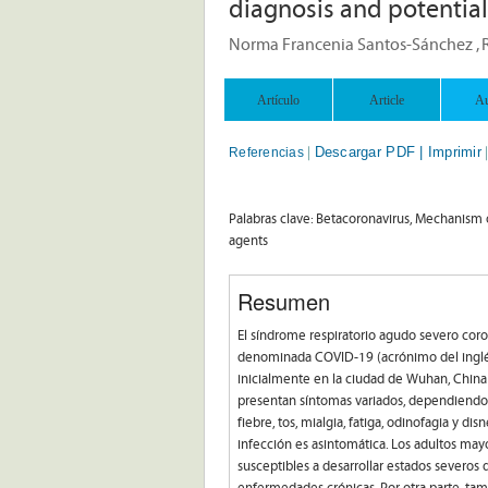
diagnosis and potentia
Norma Francenia Santos-Sánchez , 
Artículo
Article
Au
Descargar PDF |
Imprimir
Referencias
|
Palabras clave: Betacoronavirus, Mechanism o
agents
Resumen
El síndrome respiratorio agudo severo cor
denominada COVID-19 (acrónimo del inglé
inicialmente en la ciudad de Wuhan, Chin
presentan síntomas variados, dependiendo
fiebre, tos, mialgia, fatiga, odinofagia y d
infección es asintomática. Los adultos ma
susceptibles a desarrollar estados severo