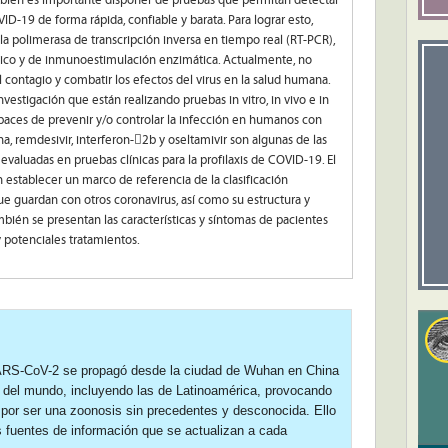
mbién es importante disponer de pruebas que permitan detectar
D-19 de forma rápida, confiable y barata. Para lograr esto,
a polimerasa de transcripción inversa en tiempo real (RT-PCR),
eico y de inmunoestimulación enzimática. Actualmente, no
 contagio y combatir los efectos del virus en la salud humana.
estigación que están realizando pruebas in vitro, in vivo e in
paces de prevenir y/o controlar la infección en humanos con
a, remdesivir, interferon-2b y oseltamivir son algunas de las
valuadas en pruebas clínicas para la profilaxis de COVID-19. El
n establecer un marco de referencia de la clasificación
e guardan con otros coronavirus, así como su estructura y
ién se presentan las características y síntomas de pacientes
potenciales tratamientos.
 SARS-CoV-2 se propagó desde la ciudad de Wuhan en China
 del mundo, incluyendo las de Latinoamérica, provocando
l por ser una zoonosis sin precedentes y desconocida. Ello
s fuentes de información que se actualizan a cada