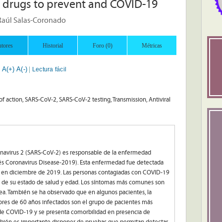
l drugs to prevent and COVID-19
Raúl Salas-Coronado
tores
Historial
Foro (0)
Métricas
A(+)
A(-)
Lectura fácil
|
|
f action, SARS-CoV-2, SARS-CoV-2 testing, Transmission, Antiviral
onavirus 2 (SARS-CoV-2) es responsable de la enfermedad
s Coronavirus Disease-2019). Esta enfermedad fue detectada
a en diciembre de 2019. Las personas contagiadas con COVID-19
 de su estado de salud y edad. Los síntomas más comunes son
isnea. También se ha observado que en algunos pacientes, la
yores de 60 años infectados son el grupo de pacientes más
s de COVID-19 y se presenta comorbilidad en presencia de