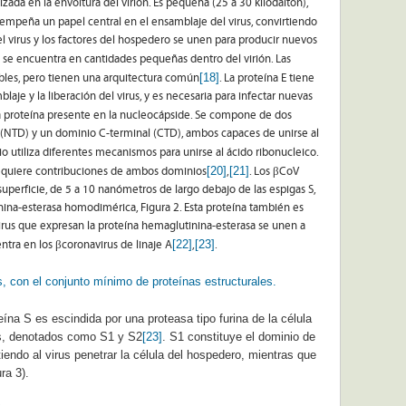
zada en la envoltura del virión. Es pequeña (25 a 30 kilodalton),
empeña un papel central en el ensamblaje del virus, convirtiendo
l virus y los factores del hospedero se unen para producir nuevos
n) se encuentra en cantidades pequeñas dentro del virión. Las
[18]
ables, pero tienen una arquitectura común
. La proteína E tiene
mblaje y la liberación del virus, y es necesaria para infectar nuevas
ica proteína presente en la nucleocápside. Se compone de dos
(NTD) y un dominio C-terminal (CTD), ambos capaces de unirse al
o utiliza diferentes mecanismos para unirse al ácido ribonucleico.
[20]
[21]
requiere contribuciones de ambos dominios
,
. Los βCoV
perficie, de 5 a 10 nanómetros de largo debajo de las espigas S,
ina-esterasa homodimérica, Figura 2. Esta proteína también es
virus que expresan la proteína hemaglutinina-esterasa se unen a
[22]
[23]
uentra en los βcoronavirus de linaje A
,
.
, con el conjunto mínimo de proteínas estructurales.
eína S es escindida por una proteasa tipo furina de la célula
os, denotados como S1 y S2
[23]
. S1 constituye el dominio de
tiendo al virus penetrar la célula del hospedero, mientras que
ra 3).