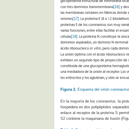
glicoproteína estructural de membrana locali
[16]
con tres dominios transmembrana
y des
las membranas celulares en fábricas donde e
[17]
viriones
. La proteína E (8 a 12 kilodalto
proteínas E de los coronavirus son muy vari
varias funciones, entre ellas facilitar el ensa
[19]
células
. La proteína N constituye la ún
dominios separados, un dominio N-terminal 
in vitro
ácido ribonucleico
, pero cada domini
La unión óptima con el ácido ribonucleico 
exhiben un segundo tipo de proyección de su
constituida de una glucoproteína hemaglutin
una mediadora de la unión al receptor. Los 
los eritrocitos y los aglutinan, y sólo se enc
Figura 2.
Esquema del virión coronavirus
En la mayoría de los coronavirus, la prot
hospedera en dos polipéptidos separad
enlace al receptor de la proteína S permi
S2 contiene la maquinaria de fusión (Figu