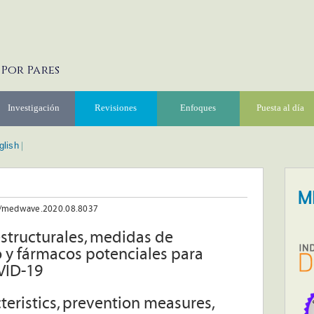
 Por Pares
Investigación
Revisiones
Enfoques
Puesta al día
glish
|
7/medwave.2020.08.8037
estructurales, medidas de
o y fármacos potenciales para
VID-19
cteristics, prevention measures,