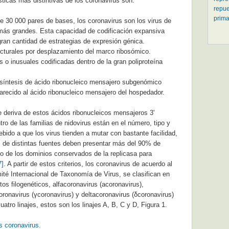
ticas más distintivas de los coronavirus son:
repue
prima
 30 000 pares de bases, los coronavirus son los virus de
más grandes. Esta capacidad de codificación expansiva
gran cantidad de estrategias de expresión génica.
cturales por desplazamiento del marco ribosómico.
 o inusuales codificadas dentro de la gran poliproteína
síntesis de ácido ribonucleico mensajero subgenómico
parecido al ácido ribonucleico mensajero del hospedador.
e deriva de estos ácidos ribonucleicos mensajeros 3'
tro de las familias de nidovirus están en el número, tipo y
bido a que los virus tienden a mutar con bastante facilidad,
s de distintas fuentes deben presentar más del 90% de
o de los dominios conservados de la replicasa para
7]
. A partir de estos criterios, los coronavirus de acuerdo al
té Internacional de Taxonomía de Virus, se clasifican en
os filogenéticos, alfacoronavirus (acoronavirus),
ronavirus (γcoronavirus) y deltacoronavirus (δcoronavirus)
atro linajes, estos son los linajes A, B, C y D, Figura 1.
s coronavirus.