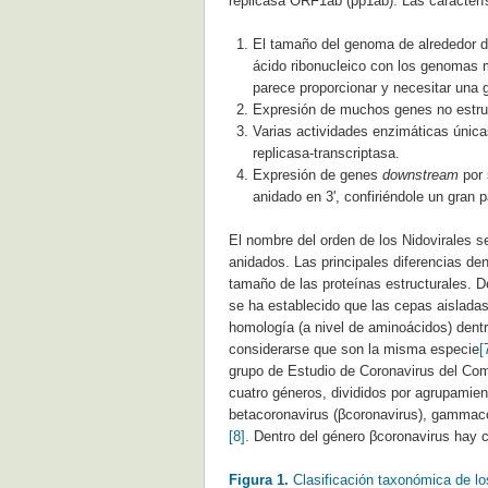
replicasa ORF1ab (pp1ab). Las caracterís
El tamaño del genoma de alrededor de
ácido ribonucleico con los genomas 
parece proporcionar y necesitar una 
Expresión de muchos genes no estru
Varias actividades enzimáticas únicas
replicasa-transcriptasa.
Expresión de genes
downstream
por 
anidado en 3', confiriéndole un gran 
El nombre del orden de los Nidovirales s
anidados. Las principales diferencias den
tamaño de las proteínas estructurales. De
se ha establecido que las cepas aislada
homología (a nivel de aminoácidos) dentr
considerarse que son la misma especie
[
grupo de Estudio de Coronavirus del Comi
cuatro géneros, divididos por agrupamient
betacoronavirus (βcoronavirus), gammaco
[8]
. Dentro del género βcoronavirus hay cu
Figura 1.
Clasificación taxonómica de lo