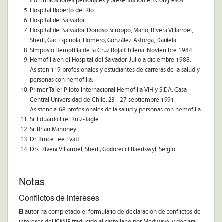
Comunicaciones personales y presentación en Congresos.
Hospital Roberto del Río.
Hospital del Salvador.
Hospital del Salvador. Donoso Scroppo, Mario; Rivera Villarroel,
Sheril; Gac Espínola, Homero; González Astorga, Daniela.
Simposio Hemofilia de la Cruz Roja Chilena. Noviembre 1984.
Hemofilia en el Hospital del Salvador. Julio a diciembre 1988.
Asisten 119 profesionales y estudiantes de carreras de la salud y
personas con hemofilia.
Primer Taller Piloto Internacional Hemofilia VIH y SIDA. Casa
Central Universidad de Chile. 23 - 27 septiembre 1991.
Asistencia: 68 profesionales de la salud y personas con hemofilia.
Sr. Eduardo Frei Ruiz-Tagle.
Sr. Brian Mahoney..
Dr. Bruce Lee Evatt.
Drs. Rivera Villarroel, Sheril; Godorecci Baeriswyl, Sergio.
Notas
Conflictos de intereses
El autor ha completado el formulario de declaración de conflictos de
intereses del ICMJE traducido al castellano por Medwave, y declara