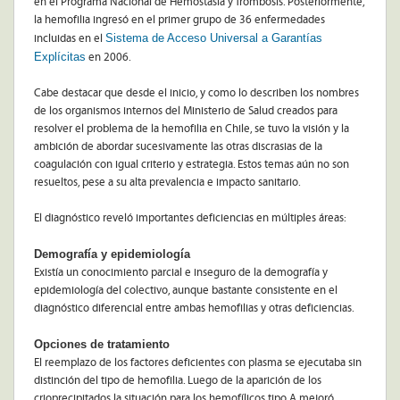
en el Programa Nacional de Hemostasia y Trombosis. Posteriormente,
la hemofilia ingresó en el primer grupo de 36 enfermedades
Sistema de Acceso Universal a Garantías
incluidas en el
Explícitas
en 2006.
Cabe destacar que desde el inicio, y como lo describen los nombres
de los organismos internos del Ministerio de Salud creados para
resolver el problema de la hemofilia en Chile, se tuvo la visión y la
ambición de abordar sucesivamente las otras discrasias de la
coagulación con igual criterio y estrategia. Estos temas aún no son
resueltos, pese a su alta prevalencia e impacto sanitario.
El diagnóstico reveló importantes deficiencias en múltiples áreas:
Demografía y epidemiología
Existía un conocimiento parcial e inseguro de la demografía y
epidemiología del colectivo, aunque bastante consistente en el
diagnóstico diferencial entre ambas hemofilias y otras deficiencias.
Opciones de tratamiento
El reemplazo de los factores deficientes con plasma se ejecutaba sin
distinción del tipo de hemofilia. Luego de la aparición de los
crioprecipitados la situación para los hemofílicos tipo A mejoró