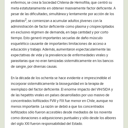
enfermos, se crea la Sociedad Chilena de Hemofilia, que centró su
meta estatutariamente en obtener masivamente factor deficiente. A
pesar de las dificultades, simultánea y lentamente por acción de los
2
pediatras
, se comienzan a acumular adultos jóvenes con la
administración de factor deficiente como plasma y crioprecipitados
en exclusivo régimen de demanda, en baja cantidad y por corto
tiempo. Esto generó importantes secuelas de daño músculo
esquelético causante de importantes limitaciones de acceso a
educación y trabajo. Además, aumentaron espectacularmente las
expectativas de vida y la prevalencia de enfermedades virales y
parasitarias que no eran tamizadas sistemáticamente en los bancos
de sangre, por diversas causas.
En la década de los ochenta se hace evidente e imprescindible el
incorporar sistemáticamente la bioseguridad en la terapia de
reemplazo del factor deficiente. El enorme impacto del VIH/SIDA y
de las hepatitis virales en países desarrollados por uso masivo de
concentrados liofilizados FVIII y FIX fue menor en Chile, aunque no
menos importante. La razón se debió a que los concentrados
liofilizados sólo fueron accesibles desde mediados de los noventa
como donaciones o adquisiciones puntuales y sólo desde los albores
del siglo XXI fueron responsabilidad del Estado.