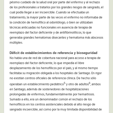
pésimo cuidado de la salud oral por parte del enfermo y al rechazo
de los profesionales a tratarlos por los grandes riesgos de sangrado, el
cual podía llegar a ser incoercible. Cuando se efectuaba un
tratamiento, la mayor parte de las veces el enfermo no informaba de
la condición de hemofílico al odontólogo, o bien se utilizaban
técnicas anticuadas no funcionales en ausencia de terapia de
reemplazo del factor deficiente y de antifibrinolíticos, lo que
generaba grandes hematomas disecantes y hematoma más abscesos
múltiples.
Déficit de establecimientos de referencia y bioseguridad
No había una de red de cobertura nacional para acceso a terapia de
reemplazo del factor deficiente, lo que impedía el libre
desplazamiento de los hemofílicos por el país, y al mismo tiempo
facilitaba su migración obligada a los hospitales de Santiago. En rigor
no existían centros oficiales de referencia clínica. De hecho sólo
5
6
operaban un establecimiento pediátrico
y otro de adultos
, ambos
en Santiago, además de sostenedores de hospitalizaciones
prolongadas de enfermos, fundamentalmente por hemartrosis.
Sumado a ello, era un denominador común el rechazo de los
hemofílicos en los centros asistenciales debido al alto riesgo de
sangrado incoercible, así como por la muy limitada disponibilidad de