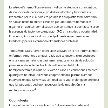
La artropatía hemofílica severa e invalidante afectaba a una cantidad
desconocida de personas, cuyo daño anatómico y funcional era
irreparable por lo cual sólo era posible la artroplastia total. Asimismo,
se habían resuelto quince casos de pseudotumores hemofílicos
gigantes en adultos, complicación que constituye la quintaesencia de
la ausencia de factor de coagulación (FC) en cantidad y oportunidad.
En adultos, éstos se localizan principalmente en extremidades
inferiores y pelvis, alcanzando dimensiones grotescas.
Todos estos casos fueron detectados a través de la red informal entre
enfermos, parientes o amigos, dado que se encontraban postrados
en sus casas en instancias casi terminales. La única vía de solución
para que no fallecieran, fue la desarticulación total o la
hemipelvectomía, las que se llevaron a cabo en condiciones médico-
quirúrgicas heroicas utilizando crioprecipitados, plasma o ambos,
intervención que salvó vidas con total éxito vital prolongado debido a
que los pacientes pudieron recuperar la deambulación y la
4
reintegración social
.
Odontología
En odontología, la exodoncia era la única alternativa debido al