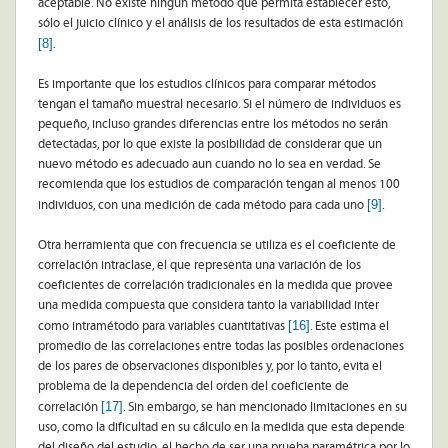
aceptable. No existe ningún método que permita establecer esto,
sólo el juicio clínico y el análisis de los resultados de esta estimación
[8]
.
Es importante que los estudios clínicos para comparar métodos
tengan el tamaño muestral necesario. Si el número de individuos es
pequeño, incluso grandes diferencias entre los métodos no serán
detectadas, por lo que existe la posibilidad de considerar que un
nuevo método es adecuado aun cuando no lo sea en verdad. Se
recomienda que los estudios de comparación tengan al menos 100
[9]
individuos, con una medición de cada método para cada uno
.
Otra herramienta que con frecuencia se utiliza es el coeficiente de
correlación intraclase, el que representa una variación de los
coeficientes de correlación tradicionales en la medida que provee
una medida compuesta que considera tanto la variabilidad inter
[16]
como intramétodo para variables cuantitativas
. Este estima el
promedio de las correlaciones entre todas las posibles ordenaciones
de los pares de observaciones disponibles y, por lo tanto, evita el
problema de la dependencia del orden del coeficiente de
[17]
correlación
. Sin embargo, se han mencionado limitaciones en su
uso, como la dificultad en su cálculo en la medida que esta depende
del diseño del estudio, el hecho de ser una prueba paramétrica por lo