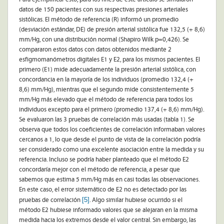
datos de 150 pacientes con sus respectivas presiones arteriales
sistólicas. El método de referencia (R) informó un promedio
(desviación estándar, DE) de presión arterial sistólica fue 132,5 (+ 8,6)
mm/Hg, con una distribución normal (Shapiro Wilk p=0,426). Se
compararon estos datos con datos obtenidos mediante 2
esfigmomanómetros digitales E1 y E2, para los mismos pacientes. El
primero (E1) mide adecuadamente la presión arterial sistólica, con
concordancia en la mayoría de los individuos (promedio 132,4 (+
8,6) mm/Hg), mientras que el segundo mide consistentemente 5
mm/Hg más elevado que el método de referencia para todos los
individuos excepto para el primero (promedio 137,4 (+ 8,6) mm/Hg).
Se evaluaron las 3 pruebas de correlación más usadas (tabla 1). Se
observa que todos los coeficientes de correlación informaban valores
cercanos a 1, lo que desde el punto de vista de la correlación podría
ser considerado como una excelente asociación entre la medida y su
referencia. Incluso se podría haber planteado que el método E2
concordaría mejor con el método de referencia, a pesar que
sabemos que estima 5 mm/Hg más en casi todas las observaciones.
En este caso, el error sistemático de E2 no es detectado por las
[5]
pruebas de correlación
. Algo similar hubiese ocurrido si el
método E2 hubiese informado valores que se alejaran en la misma
medida hacia los extremos desde el valor central. Sin embargo, las