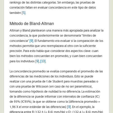
rankings de las distintas categorías. Sin embargo, las pruebas de
correlación fallan en evaluar concordancia en este tipo de datos
[5]
también
.
Método de Bland-Altman
Altman y Bland plantearon una manera más apropiada para analizar la
concordancia, la que posteriormente se denominaría “límites de
[9]
concordancia”
. El fundamento era evaluar si la comparación de los
métodos permitía que uno reemplazara al otro con la suficiente
precisión. Para esto había que considerar dos aspectos clave: cuan
bien los métodos concuerdan en promedio, y cuan bien concuerdan
[9]
,
[10]
para los individuos
.
La concordancia promedio se evalúa comparando el promedio de las
diferencias de las mediciones de los individuos. Esto se puede
realizar con una prueba de t de Student para muestras pareadas o
con una prueba de Wilcoxon (en caso de no ser paramétrica),
tomando como hipótesis de nulidad la no diferencia. La estimación
de la diferencia se puede informar con intervalos de confianza (IC)
de 95% (IC95%), la que se obtiene como la [diferencia promedio +
[9]
1,96 X el error estándar de las diferencias]
. En el ejemplo, la
diferencia entre R (132,5 (+ 8,6) mm/Hg) y E1 (132,4 (+ 8,6) mm/Hg)