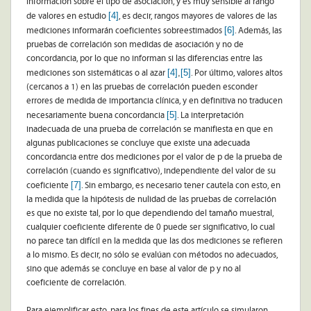
información sobre el tipo de asociación, y es muy sensible al rango
[4]
de valores en estudio
, es decir, rangos mayores de valores de las
[6]
mediciones informarán coeficientes sobreestimados
. Además, las
pruebas de correlación son medidas de asociación y no de
concordancia, por lo que no informan si las diferencias entre las
[4]
,
[5]
mediciones son sistemáticas o al azar
. Por último, valores altos
(cercanos a 1) en las pruebas de correlación pueden esconder
errores de medida de importancia clínica, y en definitiva no traducen
[5]
necesariamente buena concordancia
. La interpretación
inadecuada de una prueba de correlación se manifiesta en que en
algunas publicaciones se concluye que existe una adecuada
concordancia entre dos mediciones por el valor de p de la prueba de
correlación (cuando es significativo), independiente del valor de su
[7]
coeficiente
. Sin embargo, es necesario tener cautela con esto, en
la medida que la hipótesis de nulidad de las pruebas de correlación
es que no existe tal, por lo que dependiendo del tamaño muestral,
cualquier coeficiente diferente de 0 puede ser significativo, lo cual
no parece tan difícil en la medida que las dos mediciones se refieren
a lo mismo. Es decir, no sólo se evalúan con métodos no adecuados,
sino que además se concluye en base al valor de p y no al
coeficiente de correlación.
Para ejemplificar esto, para los fines de este artículo se simularon