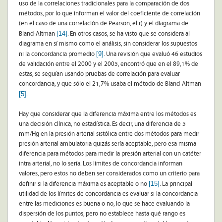
uso de la correlaciones tradicionales para la comparación de dos
métodos, por lo que informan el valor del coeficiente de correlación
(en el caso de una correlación de Pearson, el r) y el diagrama de
[14]
Bland-Altman
. En otros casos, se ha visto que se considera al
diagrama en sí mismo como el análisis, sin considerar los supuestos
[9]
ni la concordancia promedio
. Una revisión que evaluó 46 estudios
de validación entre el 2000 y el 2005, encontró que en el 89,1% de
estas, se seguían usando pruebas de correlación para evaluar
concordancia, y que sólo el 21,7% usaba el método de Bland-Altman
[5]
.
Hay que considerar que la diferencia máxima entre los métodos es
una decisión clínica, no estadística. Es decir, una diferencia de 5
mm/Hg en la presión arterial sistólica entre dos métodos para medir
presión arterial ambulatoria quizás sería aceptable, pero esa misma
diferencia para métodos para medir la presión arterial con un catéter
intra arterial, no lo sería. Los límites de concordancia informan
valores, pero estos no deben ser considerados como un criterio para
[15]
definir si la diferencia máxima es aceptable o no
. La principal
utilidad de los límites de concordancia es evaluar si la concordancia
entre las mediciones es buena o no, lo que se hace evaluando la
dispersión de los puntos, pero no establece hasta qué rango es