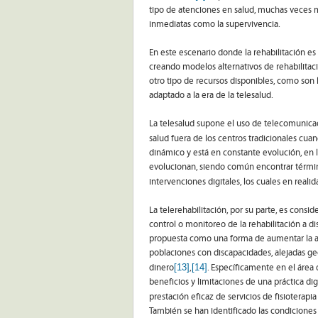
tipo de atenciones en salud, muchas veces m
inmediatas como la supervivencia.
En este escenario donde la rehabilitación e
creando modelos alternativos de rehabilitac
otro tipo de recursos disponibles, como son 
adaptado a la era de la telesalud.
La telesalud supone el uso de telecomunicaci
salud fuera de los centros tradicionales cuand
dinámico y está en constante evolución, en 
evolucionan, siendo común encontrar término
intervenciones digitales, los cuales en real
La telerehabilitación, por su parte, es consi
control o monitoreo de la rehabilitación a d
propuesta como una forma de aumentar la acc
poblaciones con discapacidades, alejadas ge
[13]
[14]
dinero
,
. Específicamente en el área 
beneficios y limitaciones de una práctica dig
prestación eficaz de servicios de fisioterapi
También se han identificado las condiciones o