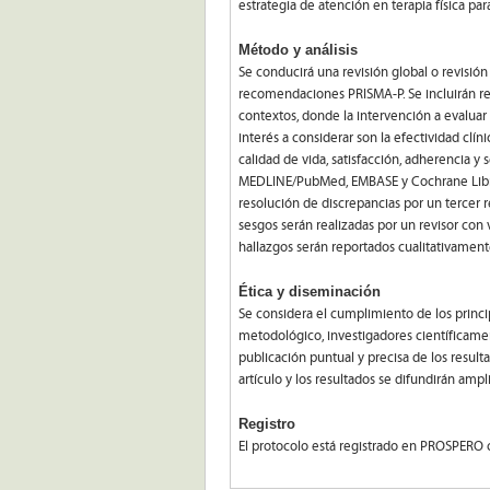
estrategia de atención en terapia física pa
Método y análisis
Se conducirá una revisión global o revisión
recomendaciones PRISMA-P. Se incluirán rev
contextos, donde la intervención a evaluar e
interés a considerar son la efectividad clí
calidad de vida, satisfacción, adherencia y
MEDLINE/PubMed, EMBASE y Cochrane Library
resolución de discrepancias por un tercer r
sesgos serán realizadas por un revisor con
hallazgos serán reportados cualitativamente
Ética y diseminación
Se considera el cumplimiento de los princip
metodológico, investigadores científicame
publicación puntual y precisa de los result
artículo y los resultados se difundirán amp
Registro
El protocolo está registrado en PROSPE