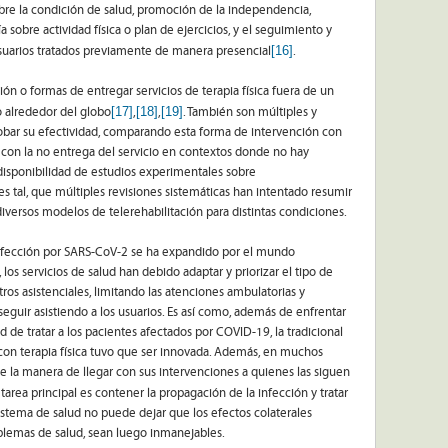
obre la condición de salud, promoción de la independencia,
a sobre actividad física o plan de ejercicios, y el seguimiento y
[16]
suarios tratados previamente de manera presencial
.
ión o formas de entregar servicios de terapia física fuera de un
[17]
[18]
[19]
o alrededor del globo
,
,
. También son múltiples y
obar su efectividad, comparando esta forma de intervención con
so con la no entrega del servicio en contextos donde no hay
la disponibilidad de estudios experimentales sobre
a es tal, que múltiples revisiones sistemáticas han intentado resumir
diversos modelos de telerehabilitación para distintas condiciones.
 infección por SARS-CoV-2 se ha expandido por el mundo
s servicios de salud han debido adaptar y priorizar el tipo de
ros asistenciales, limitando las atenciones ambulatorias y
guir asistiendo a los usuarios. Es así como, además de enfrentar
 de tratar a los pacientes afectados por COVID-19, la tradicional
 con terapia física tuvo que ser innovada. Además, en muchos
 la manera de llegar con sus intervenciones a quienes las siguen
la tarea principal es contener la propagación de la infección y tratar
istema de salud no puede dejar que los efectos colaterales
oblemas de salud, sean luego inmanejables.