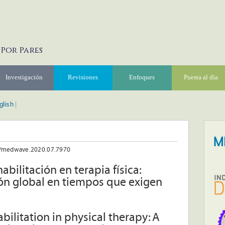
 Por Pares
Investigación
Revisiones
Enfoques
Puesta al día
glish
|
7/medwave.2020.07.7970
abilitación en terapia física:
ión global en tiempos que exigen
abilitation in physical therapy: A