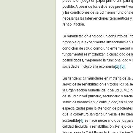
prevención juega un papel primordial para 
posible. A pesar de los esfuerzos preventiv
y las condiciones de salud menos funcionales
necesarias las intervenciones terapéuticas y
rehabilitación.
La rehabilitación engloba un conjunto de i
probable que experimente limitaciones en 
condición de salud como una enfermedad o t
fundamental es maximizar la capacidad de las
posibilidades, mejorando la funcionalidad y 
[2]
[3]
sociedad e incluso a la economía
,
.
Las tendencias mundiales en materia de sa
servicios de rehabilitación en todos los país
la Organización Mundial de la Salud (OMS) h
de salud a nivel primario, secundario y terci
servicios basados en la comunidad, en el hos
especializadas para la atención de paciente
que la cobertura sanitaria universal está ide
[4]
Sostenible
, se hace necesario que los país
calidad, incluida la rehabilitación. Reflejo d
liderada por la OMS llamada Rehabilitación 