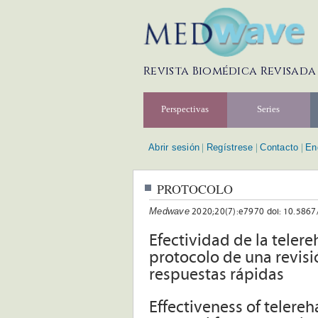
Revista Biomédica Revisada
Perspectivas
Series
Abrir sesión
Regístrese
Contacto
En
|
|
|
PROTOCOLO
Medwave
2020;20(7):e7970 doi: 10.586
Efectividad de la telereh
protocolo de una revis
respuestas rápidas
Effectiveness of telereh