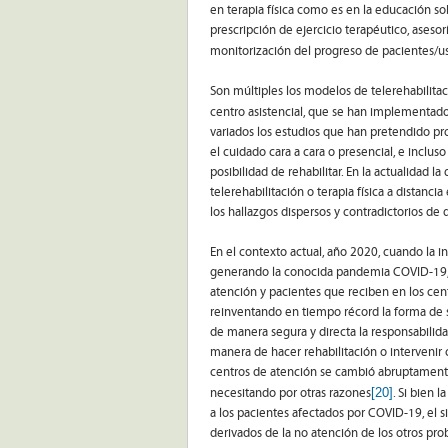
en terapia física como es en la educación s
prescripción de ejercicio terapéutico, asesorí
monitorización del progreso de pacientes/u
Son múltiples los modelos de telerehabilitac
centro asistencial, que se han implementad
variados los estudios que han pretendido pr
el cuidado cara a cara o presencial, e inclu
posibilidad de rehabilitar. En la actualidad 
telerehabilitación o terapia física a distanci
los hallazgos dispersos y contradictorios de 
En el contexto actual, año 2020, cuando la
generando la conocida pandemia COVID-19, lo
atención y pacientes que reciben en los cent
reinventando en tiempo récord la forma de se
de manera segura y directa la responsabilidad
manera de hacer rehabilitación o intervenir
centros de atención se cambió abruptamente
[20]
necesitando por otras razones
. Si bien 
a los pacientes afectados por COVID-19, el s
derivados de la no atención de los otros pr