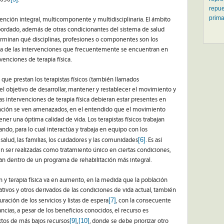
repue
prima
rvención integral, multicomponente y multidisciplinaria. El ámbito
bordado, además de otras condicionantes del sistema de salud
terminan qué disciplinas, profesiones o componentes son los
na de las intervenciones que frecuentemente se encuentran en
venciones de terapia física.
io que prestan los terapistas físicos (también llamados
 el objetivo de desarrollar, mantener y restablecer el movimiento y
 Las intervenciones de terapia física debieran estar presentes en
unción se ven amenazados, en el entendido que el movimiento
ner una óptima calidad de vida. Los terapistas físicos trabajan
tando, para lo cual interactúa y trabaja en equipo con los
[6]
 salud, las familias, los cuidadores y las comunidades
. Es así
n ser realizadas como tratamiento único en ciertas condiciones,
n dentro de un programa de rehabilitación más integral.
n y terapia física va en aumento, en la medida que la población
tivos y otros derivados de las condiciones de vida actual, también
[7]
ación de los servicios y listas de espera
, con la consecuente
ancias, a pesar de los beneficios conocidos, el recurso es
[9]
[10]
xtos de más bajos recursos
,
, donde se debe priorizar otro