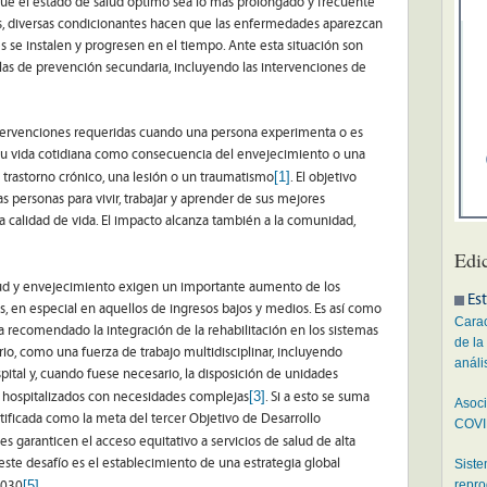
que el estado de salud óptimo sea lo más prolongado y frecuente
os, diversas condicionantes hacen que las enfermedades aparezcan
 se instalen y progresen en el tiempo. Ante esta situación son
 las de prevención secundaria, incluyendo las intervenciones de
ntervenciones requeridas cuando una persona experimenta o es
su vida cotidiana como consecuencia del envejecimiento o una
[1]
rastorno crónico, una lesión o un traumatismo
. El objetivo
 personas para vivir, trabajar y aprender de sus mejores
la calidad de vida. El impacto alcanza también a la comunidad,
Edi
lud y envejecimiento exigen un importante aumento de los
Est
es, en especial en aquellos de ingresos bajos y medios. Es así como
Carac
a recomendado la integración de la rehabilitación en los sistemas
de la
ario, como una fuerza de trabajo multidisciplinar, incluyendo
análi
pital y, cuando fuese necesario, la disposición de unidades
[3]
s hospitalizados con necesidades complejas
. Si a esto se suma
Asoci
ntificada como la meta del tercer Objetivo de Desarrollo
COVID
es garanticen el acceso equitativo a servicios de salud de alta
e este desafío es el establecimiento de una estrategia global
Siste
[5]
repro
2030
.