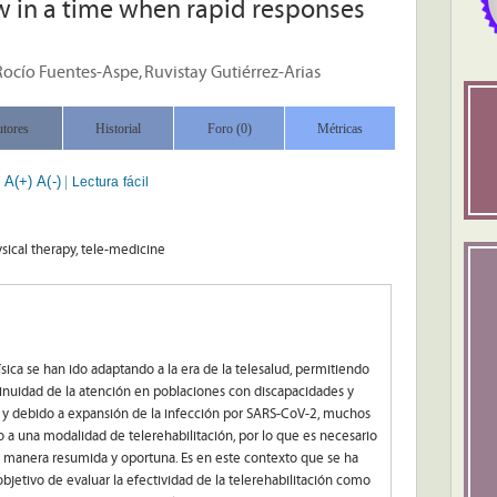
w in a time when rapid responses
Rocío Fuentes-Aspe, Ruvistay Gutiérrez-Arias
tores
Historial
Foro (0)
Métricas
A(+)
A(-)
Lectura fácil
|
|
ysical therapy, tele-medicine
física se han ido adaptando a la era de la telesalud, permitiendo
tinuidad de la atención en poblaciones con discapacidades y
, y debido a expansión de la infección por SARS-CoV-2, muchos
o a una modalidad de telerehabilitación, por lo que es necesario
e manera resumida y oportuna. Es en este contexto que se ha
objetivo de evaluar la efectividad de la telerehabilitación como