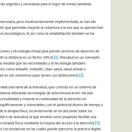
ás urgentes y necesarias para el logro de metas sanitarias
s necesaria, pero insuficientemente implementada, se han ido
ión que permitan mejorar la cobertura a la vez que se aprovechan
los tecnológicos. Es así como la rehabilitación también se ha
ones y tecnología virtual para prestar servicios de atención de
[11]
o la distancia es un factor crítico
. Telesalud es un concepto
la medida que las necesidades y la tecnología también
s como eHealth, mHealth, ciber-salud, salud-virtual o
[12]
idad no son sinónimos pues tienen sus distinciones
.
derada una rama de la telesalud, que consiste en un sistema de
istancia utilizando tecnologías de telecomunicación. Ha sido
esibilidad y mejorar la continuidad de la atención en
ográficamente y vulnerables, con el potencial ahorro de tiempo y
de la terapia física, recientemente se ha discutido sobre los
ital o de telesalud, la que tendría como propósito facilitar una
[15]
a o terapia física mediante la mejora del acceso a la atención
.
 circunstancias en las cuales puede ejercerse la práctica digital