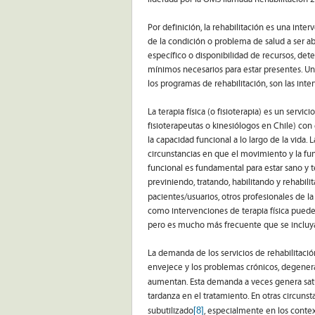
Por definición, la rehabilitación es una inte
de la condición o problema de salud a ser a
específico o disponibilidad de recursos, de
mínimos necesarios para estar presentes. U
los programas de rehabilitación, son las inter
La terapia física (o fisioterapia) es un servic
fisioterapeutas o kinesiólogos en Chile) con
la capacidad funcional a lo largo de la vida.
circunstancias en que el movimiento y la f
funcional es fundamental para estar sano y te
previniendo, tratando, habilitando y rehabili
pacientes/usuarios, otros profesionales de la
como intervenciones de terapia física puede
pero es mucho más frecuente que se incluya
La demanda de los servicios de rehabilitació
envejece y los problemas crónicos, degenera
aumentan. Esta demanda a veces genera satur
tardanza en el tratamiento. En otras circunst
[8]
subutilizado
, especialmente en los conte