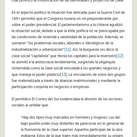
cual provocó la modificación de las identidades y proyectos de clase.
En el aspecto político la situación fue delicada, pues la Guerra Civil de
1891 permitió que el Congreso tuviera un rol preponderante por
sobre el poder presidencial. El parlamentarismo a la chilena agudizó
la situación social, debido a que la élite política no se preocupaba por
las condiciones de vivienda y salubridad de la población. Además, se
sumaron “los problemas sociales, laborales e ideológicos de la
[11]
industrialización y urbanización”
. Así, la burguesía (es decir, la
[12]
clase social “capitalista” que ttenía los capitales para la inversión)
se asimiló a la aristocracia terrateniente, surgiendo la oligarquía
(entendida como la clase social vinculada a los grandes negocios y
[13]
que maneja el poder público)
. La vinculación de estos dos grupos
fue materializada a través de alianzas matrimoniales y mediante la
participación conjunta en negocios o empresas.
El periódico El Correo del Sur evidenciaba la división de los sectores
sociales al señalar que:
“Hay dos tipos muy marcados en hombres y mujeres. Los del
bajo pueblo están muy distantes de parecerse en lo general de
la fisonomía de la clase superior. Aquellos participan de la raza
indígena. Estos de la que traen más inmediatamente su origen.