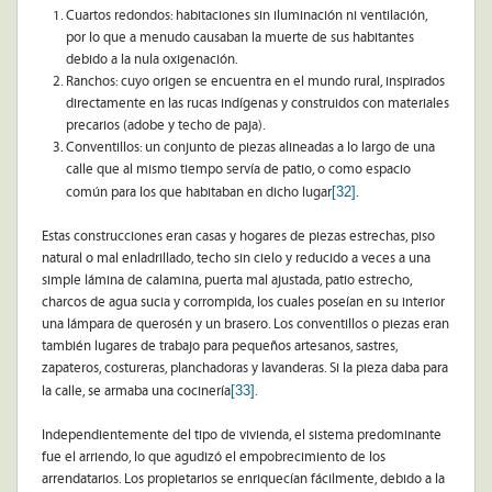
Cuartos redondos: habitaciones sin iluminación ni ventilación,
por lo que a menudo causaban la muerte de sus habitantes
debido a la nula oxigenación.
Ranchos: cuyo origen se encuentra en el mundo rural, inspirados
directamente en las rucas indígenas y construidos con materiales
precarios (adobe y techo de paja).
Conventillos: un conjunto de piezas alineadas a lo largo de una
calle que al mismo tiempo servía de patio, o como espacio
[32]
común para los que habitaban en dicho lugar
.
Estas construcciones eran casas y hogares de piezas estrechas, piso
natural o mal enladrillado, techo sin cielo y reducido a veces a una
simple lámina de calamina, puerta mal ajustada, patio estrecho,
charcos de agua sucia y corrompida, los cuales poseían en su interior
una lámpara de querosén y un brasero. Los conventillos o piezas eran
también lugares de trabajo para pequeños artesanos, sastres,
zapateros, costureras, planchadoras y lavanderas. Si la pieza daba para
[33]
la calle, se armaba una cocinería
.
Independientemente del tipo de vivienda, el sistema predominante
fue el arriendo, lo que agudizó el empobrecimiento de los
arrendatarios. Los propietarios se enriquecían fácilmente, debido a la