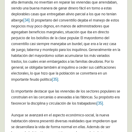
alta demanda, no invertían en reparar las viviendas que arrendaban,
siendo una buena manera de ganar dinero fácil en torno a estas
deplorables casas que entregaban alivio parcial a los que no tenían
[34]
alberge
. El propietario del conventillo dejaba el manejo de estos
negocios muy poco dignos, en manos de administradores que
agregaban beneficios marginales, situación que iba en directo
perjuicio de los bolsillos de la clase popular. El mayordomo del
conventillo casi siempre manejaba un burdel, que era a la vez casa
de juego, taberna y montepío para los inquilinos. Generalmente en la
habitación del mayordomo solían acumularse los más variados
trastos, los cuales eran embargados a las familias deudoras. Por lo
general, se obligaba también al inquilino a ceder sus calificaciones
electorales, lo que hizo que la población se convirtiera en un
[35]
importante feudo político
.
Es importante destacar que las viviendas de los sectores populares se
construían en las cercanías o anexadas a las fábricas. Su propósito era
[35]
favorecer la disciplina y circulación de los trabajadores
.
Aunque se avanzará en el aspecto económico-social, la nueva
habitación obrera presentó diversas realidades que impidieron que
se desarrollara la vida de forma normal en ellas. Además de ser