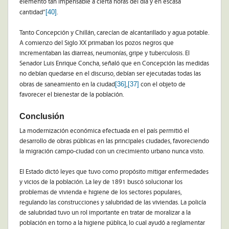
elemento tan impensable a cierta horas del día y en escasa
[40]
cantidad”
.
Tanto Concepción y Chillán, carecían de alcantarillado y agua potable.
A comienzo del Siglo XX primaban los pozos negros que
incrementaban las diarreas, neumonías, gripe y tuberculosis. El
Senador Luis Enrique Concha, señaló que en Concepción las medidas
no debían quedarse en el discurso, debían ser ejecutadas todas las
[36]
[37]
obras de saneamiento en la ciudad
,
con el objeto de
favorecer el bienestar de la población.
Conclusión
La modernización económica efectuada en el país permitió el
desarrollo de obras públicas en las principales ciudades, favoreciendo
la migración campo-ciudad con un crecimiento urbano nunca visto.
El Estado dictó leyes que tuvo como propósito mitigar enfermedades
y vicios de la población. La ley de 1891 buscó solucionar los
problemas de vivienda e higiene de los sectores populares,
regulando las construcciones y salubridad de las viviendas. La policía
de salubridad tuvo un rol importante en tratar de moralizar a la
población en torno a la higiene pública, lo cual ayudó a reglamentar