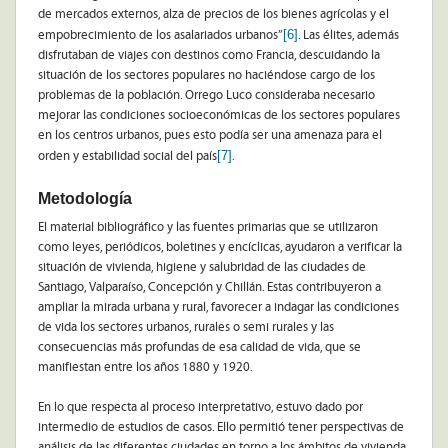
de mercados externos, alza de precios de los bienes agrícolas y el
[6]
empobrecimiento de los asalariados urbanos”
. Las élites, además
disfrutaban de viajes con destinos como Francia, descuidando la
situación de los sectores populares no haciéndose cargo de los
problemas de la población. Orrego Luco consideraba necesario
mejorar las condiciones socioeconómicas de los sectores populares
en los centros urbanos, pues esto podía ser una amenaza para el
[7]
orden y estabilidad social del país
.
Metodología
El material bibliográfico y las fuentes primarias que se utilizaron
como leyes, periódicos, boletines y encíclicas, ayudaron a verificar la
situación de vivienda, higiene y salubridad de las ciudades de
Santiago, Valparaíso, Concepción y Chillán. Estas contribuyeron a
ampliar la mirada urbana y rural, favorecer a indagar las condiciones
de vida los sectores urbanos, rurales o semi rurales y las
consecuencias más profundas de esa calidad de vida, que se
manifiestan entre los años 1880 y 1920.
En lo que respecta al proceso interpretativo, estuvo dado por
intermedio de estudios de casos. Ello permitió tener perspectivas de
análisis de las diferentes ciudades en torno a los ámbitos de vivienda,