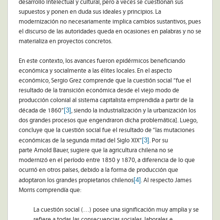
desarrollo intelectual y cultural, pero a veces se cuestionan sus
supuestos y ponen en duda sus ideales y principios. La
modernización no necesariamente implica cambios sustantivos, pues
el discurso de las autoridades queda en ocasiones en palabras y no se
materializa en proyectos concretos.
En este contexto, los avances fueron epidérmicos beneficiando
económica y socialmente a las élites locales. En el aspecto
económico, Sergio Grez comprende que la cuestión social “fue el
resultado de la transición económica desde el viejo modo de
producción colonial al sistema capitalista emprendida a partir de la
[3]
década de 1860”
, siendo la industrialización y la urbanización los
dos grandes procesos que engendraron dicha problemática]. Luego,
concluye que la cuestión social fue el resultado de “las mutaciones
[3]
económicas de la segunda mitad del Siglo XIX”
. Por su
parte Arnold Bauer, sugiere que la agricultura chilena no se
modernizó en el período entre 1850 y 1870, a diferencia de lo que
ocurrió en otros países, debido a la forma de producción que
[4]
adoptaron los grandes propietarios chilenos
. Al respecto James
Morris comprendía que:
La cuestión social (…) posee una significación muy amplia y se
refiere a todas las consecuencias sociales, laborales e