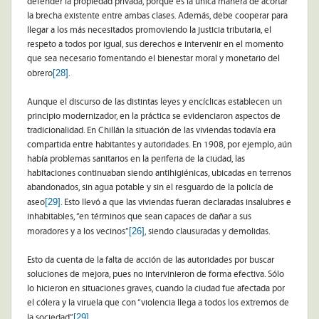
defender la propiedad privada, porque es la única manera de acortar
la brecha existente entre ambas clases. Además, debe cooperar para
llegar a los más necesitados promoviendo la justicia tributaria, el
respeto a todos por igual, sus derechos e intervenir en el momento
que sea necesario fomentando el bienestar moral y monetario del
[28]
obrero
.
Aunque el discurso de las distintas leyes y encíclicas establecen un
principio modernizador, en la práctica se evidenciaron aspectos de
tradicionalidad. En Chillán la situación de las viviendas todavía era
compartida entre habitantes y autoridades. En 1908, por ejemplo, aún
había problemas sanitarios en la periferia de la ciudad, las
habitaciones continuaban siendo antihigiénicas, ubicadas en terrenos
abandonados, sin agua potable y sin el resguardo de la policía de
[29]
aseo
. Esto llevó a que las viviendas fueran declaradas insalubres e
inhabitables, “en términos que sean capaces de dañar a sus
[26]
moradores y a los vecinos”
, siendo clausuradas y demolidas.
Esto da cuenta de la falta de acción de las autoridades por buscar
soluciones de mejora, pues no intervinieron de forma efectiva. Sólo
lo hicieron en situaciones graves, cuando la ciudad fue afectada por
el cólera y la viruela que con “violencia llega a todos los extremos de
[29]
la sociedad”
.