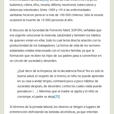
bubónica, cólera, tifus, viruela, difteria, neumonía, tuberculosis y
dolencias intestinales. Entre 1909 y 1914 las enfermedades
sanitarias hicieron perecer a más de 100 000 chilenos. Sólo la viruela
ocasionó la muerte de 10 000 personas al año.
El discurso de la Sociedad de Fomento Fabril, SOFOFA, señalaba que
era urgente solucionar la vivienda, salubridad y también los hábitos
de quienes vivían en ellas, todo lo cual tenía directa relación con la
productividad de los trabajadores. La forma de vida de los sectores
asalariados estaba relacionada con el núcleo familiar, ya que la
formación que reciben los hijos de sus padres pasa a convertirse en
un círculo de suciedad y desorden.
¿Qué decir de la limpieza, de la decadencia física? No es solo la
buena salud, el respeto de sí mismo; el niño no puede aprender
en su casa a andar limpio; contraerá poco a poco hábitos de
suciedad; después, de desorden, contra los cuales nada puede
prevalecer (…). Mientras que la madre se agota y el niño se
[25]
corrompe, el padre se aleja
.
Al término de la jornada laboral, los obreros se dirigen a lugares de
entretención disfrutando las bebidas alcohólicas, ya que intentan