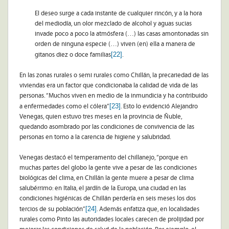
El deseo surge a cada instante de cualquier rincón, y a la hora
del mediodía, un olor mezclado de alcohol y aguas sucias
invade poco a poco la atmósfera (…) las casas amontonadas sin
orden de ninguna especie (…) viven (en) ella a manera de
[22]
gitanos diez o doce familias
.
En las zonas rurales o semi rurales como Chillán, la precariedad de las
viviendas era un factor que condicionaba la calidad de vida de las
personas. “Muchos viven en medio de la inmundicia y ha contribuido
[23]
a enfermedades como el cólera”
. Esto lo evidenció Alejandro
Venegas, quien estuvo tres meses en la provincia de Ñuble,
quedando asombrado por las condiciones de convivencia de las
personas en torno a la carencia de higiene y salubridad.
Venegas destacó el temperamento del chillanejo, “porque en
muchas partes del globo la gente vive a pesar de las condiciones
biológicas del clima, en Chillán la gente muere a pesar de clima
salubérrimo: en Italia, el jardín de la Europa, una ciudad en las
condiciones higiénicas de Chillán perdería en seis meses los dos
[24]
tercios de su población”
. Además enfatiza que, en localidades
rurales como Pinto las autoridades locales carecen de prolijidad por