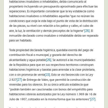
habitaciones insalubres o inhabitables, debía comunicarlo al
propietario incluyendo un presupuesto aproximado para efectuar las
reparaciones. Es importante considerar que la ley establecía como
habitaciones insalubres o inhabitables aquellas “que no reúnan las
condiciones que exija la vida bajo el punto de vista de la distribución
de las piezas, su nivel con relación a los patios y calles, el cubo de
[26]
aire, la luz, la ventilación y demás preceptos de la higiene”
. El
inmueble declarado como insalubre o inhabitable debía ser reparado
para ser habitado.
Toda propiedad declarada higiénica, quedaba exenta del pago de
contribución fiscal o municipal, y gozaría del derecho de
[26]
alcantarillado y agua potable
. Se autorizó a las municipalidades
de la República para que en sus respectivos territorios construyan
habitaciones higiénicas y baratas para arrendar a la clase proletaria,
[15]
con o sin promesa de venta
. Esto se vio favorecido con la Ley
[27]
2.927
de Entrega de Vales, que permitió la construcción de
viviendas para los obreros. En su único artículo establecía que
“podrán también ser caucionadas con bonos del empréstito para
habitaciones obreras autorizados por la Ley número 1.969 de 16 de
[27]
Julio de 1907, cotizados en la misma forma que los anteriores”
.