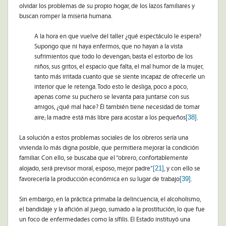
olvidar los problemas de su propio hogar, de los lazos familiares y
buscan romper la miseria humana.
A la hora en que vuelve del taller ¿qué espectáculo le espera?
Supongo que ni haya enfermos, que no hayan a la vista
sufrimientos que todo lo devengan; basta el estorbo de los
niños, sus gritos, el espacio que falta, el mal humor de la mujer,
tanto más irritada cuanto que se siente incapaz de ofrecerle un
interior que le retenga. Todo esto le desliga, poco a poco,
apenas come su puchero se levanta para juntarse con sus
amigos, ¿qué mal hace? Él también tiene necesidad de tomar
[38]
aire; la madre está más libre para acostar a los pequeños
.
La solución a estos problemas sociales de los obreros sería una
vivienda lo más digna posible, que permitiera mejorar la condición
familiar. Con ello, se buscaba que el “obrero, confortablemente
[21]
alojado, será previsor moral, esposo, mejor padre”
, y con ello se
[39]
favorecería la producción económica en su lugar de trabajo
.
Sin embargo, en la práctica primaba la delincuencia, el alcoholismo,
el bandidaje y la afición al juego, sumado a la prostitución, lo que fue
un foco de enfermedades como la sífilis. El Estado instituyó una