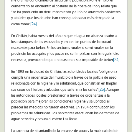
mejorar las condiciones de salud de la población. Por ejemplo, el
cementerio se encuentra al costado de la ribera del río y relata que
“se ha producido un derrumbamiento y el río ha arrastrado cadáveres
y ataúdes que los deudos han conseguido sacar más debajo de la
[24]
dicha toma”
.
En Chillán, había meses del año en que el agua no alcanza a subir a
los estanques de los escusados y en ciertos puntos de la ciudad
escaseaba para beber. En los sectores rurales o semi rurales de la
provincia, las acequias y los pozos no se limpiaban con la regularidad
[24]
necesaria, provocando que en ocasiones sea imposible de beber
.
En 1895 en la ciudad de Chillán, las autoridades locales “obligaron a
cumplir una ordenanza del municipio a través de la policía de aseo
relacionada con la higiene y la salubridad, que consistían en limpiar
[25]
sus casas de hierbas y arbustos que salieran a las calles”
. Aunque
las autoridades locales presionaron a través de ordenanzas a la
población para mejorar las condiciones higiene y salubridad, al
parecer las medidas no fueron efectivas. En 1904 continuaban los
problemas de salubridad. Los habitantes efectuaban los derrames de
aguas servidas y basura al estero Las Tocas.
La carencia de alcantarillado, la escasez de agua y la mala calidad de