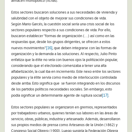
almacén monopólico (fichas).
Estos sectores buscaron soluciones a sus necesidades de vivienda y
salubridad con el objeto de mejorar sus condiciones de vida.
Según Mario Garcés, la cuestión social sería una crisis social de los
sectores populares respecto a sus condiciones de vida. Por ello,
buscaron establecer “formas de organización (…) así como en las
respuestas que, desde los grupos dirigentes, se ofrecen a estos
[16]
nuevos movimientos”
, que deben integrarse con las formas de
organización y la demanda a las soluciones. Al respecto, Julio Pinto
enfatiza que la élite no veía con buenos ojos la politización popular,
considerando que el electorado comenzaba a tener una alta
alfabetización, la cual iba en incremento. Este nexo entre los sectores
populares y la élite servía como medio de interlocución controlada
desde arriba. Esto significa que se fueron integrando en los discursos
de los partidos políticos necesidades sociales. Sin embargo, esto
[17]
podía significar un determinante agente de ruptura social
.
Estos sectores populares se organizaron en gremios, representados
por trabajadores urbanos, quienes tenían sus labores en las áreas de
servicio, obras, públicas, industria y artesanado. Además, desarrollaron
sus propios medios de prensa como Artesanos de la Unión (1862) y
Congreso Social Obrero (1900). Luego surgiría la Federación Obrera