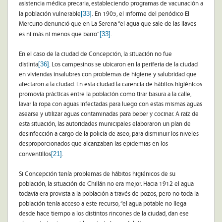
asistencia médica precaria, estableciendo programas de vacunación a
[33]
la población vulnerable
. En 1905, el informe del periódico El
Mercurio denunció que en La Serena “el agua que sale de las llaves
[33]
es ni más ni menos que barro”
.
En el caso de la ciudad de Concepción, la situación no fue
[36]
distinta
. Los campesinos se ubicaron en la periferia de la ciudad
en viviendas insalubres con problemas de higiene y salubridad que
afectaron a la ciudad. En esta ciudad la carencia de hábitos higiénicos
promovía prácticas entre la población como tirar basura a la calle,
lavar la ropa con aguas infectadas para luego con estas mismas aguas
asearse y utilizar aguas contaminadas para beber y cocinar. A raíz de
esta situación, las autoridades municipales elaboraron un plan de
desinfección a cargo de la policía de aseo, para disminuir los niveles
desproporcionados que alcanzaban las epidemias en los
[21]
conventillos
.
Si Concepción tenía problemas de hábitos higiénicos de su
población, la situación de Chillán no era mejor. Hacia 1912 el agua
todavía era provista a la población a través de pozos, pero no toda la
población tenía acceso a este recurso, “el agua potable no llega
desde hace tiempo a los distintos rincones de la ciudad, dan ese