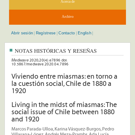
Acerca de
Archivo
Abrir sesión
Regístrese
Contacto
English
|
|
|
|
NOTAS HISTÓRICAS Y RESEÑAS
Medwave
2020;20(4):e7896 doi:
10.5867/medwave.2020.04.7896
Viviendo entre miasmas: en torno a
la cuestión social, Chile de 1880 a
1920
Living in the midst of miasmas: The
social issue of Chile between 1880
and 1920
Marcos Parada-Ulloa, Karina Vásquez-Burgos, Pedro
Villasana-López, Andrés Meza-Prambs, Ada Lucía