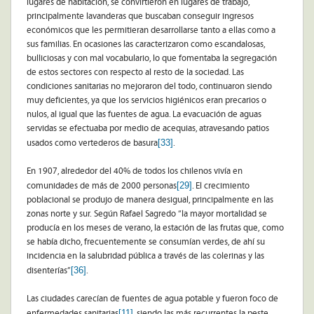
lugares de habitación, se convirtieron en lugares de trabajo,
principalmente lavanderas que buscaban conseguir ingresos
económicos que les permitieran desarrollarse tanto a ellas como a
sus familias. En ocasiones las caracterizaron como escandalosas,
bulliciosas y con mal vocabulario, lo que fomentaba la segregación
de estos sectores con respecto al resto de la sociedad. Las
condiciones sanitarias no mejoraron del todo, continuaron siendo
muy deficientes, ya que los servicios higiénicos eran precarios o
nulos, al igual que las fuentes de agua. La evacuación de aguas
servidas se efectuaba por medio de acequias, atravesando patios
[33]
usados como vertederos de basura
.
En 1907, alrededor del 40% de todos los chilenos vivía en
[29]
comunidades de más de 2000 personas
. El crecimiento
poblacional se produjo de manera desigual, principalmente en las
zonas norte y sur. Según Rafael Sagredo “la mayor mortalidad se
producía en los meses de verano, la estación de las frutas que, como
se había dicho, frecuentemente se consumían verdes, de ahí su
incidencia en la salubridad pública a través de las colerinas y las
[36]
disenterías”
.
Las ciudades carecían de fuentes de agua potable y fueron foco de
[11]
enfermedades sanitarias
, siendo las más recurrentes la peste