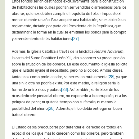
Estos fondos serían destinados exclusivamente para la construcción
de habitaciones las cuales podrían ser vendidas o arrendadas para los
obreros, quienes debían cumplir el requisito de haber impuesto al
menos durante un año. Para adquirir una habitación, se establecía un
reglamento, dictado por parte del Presidente de la República, que
dictaminaría la forma en la cual se emitirían los bonos para la compra
[27]
y arrendamiento de las habitaciones
.
Rerum Novarum
Además, la Iglesia Católica a través de la Encíclica
,
la carta del Sumo Pontífice León XIII,
dio a conocer su preocupación
sobre la situación de los obreros. En este documento la iglesia solicita
que el Estado ayude al necesitado, pero no al ocioso. Ambas clases,
[28]
tanto ricos como proletariados, se necesitan mutuamente
, ya que
una sin la otra no podría existir. Por este medio, la religión sería la
[28]
forma de unir a ricos y pobres
. Así también, sería labor de los
ricos dedicarle piedad al obrero, no exponerlo a la corrupción, ni a los
peligros de pecar, ni quitarle tiempo con su familia, ni menos la
[28]
posibilidad del ahorro
. Además, el rico debía entregar un buen
trato al obrero.
El Estado debía preocuparse por defender el derecho de todos, en
espacial de los que más lo carecen como los obreros, pero también