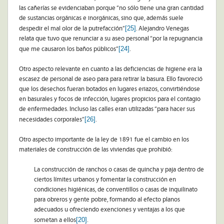
las cañerías se evidenciaban porque “no sólo tiene una gran cantidad
de sustancias orgánicas e inorgánicas, sino que, además suele
[25]
despedir el mal olor de la putrefacción”
. Alejandro Venegas
relata que tuvo que renunciar a su aseo personal “por la repugnancia
[24]
que me causaron los baños públicos”
.
Otro aspecto relevante en cuanto a las deficiencias de higiene era la
escasez de personal de aseo para para retirar la basura. Ello favoreció
que los desechos fueran botados en lugares eriazos, convirtiéndose
en basurales y focos de infección, lugares propicios para el contagio
de enfermedades. Incluso las calles eran utilizadas “para hacer sus
[26]
necesidades corporales”
.
Otro aspecto importante de la ley de 1891 fue el cambio en los
materiales de construcción de las viviendas que prohibió:
La construcción de ranchos o casas de quincha y paja dentro de
ciertos límites urbanos y fomentar la construcción en
condiciones higiénicas, de conventillos o casas de inquilinato
para obreros y gente pobre, formando al efecto planos
adecuados u ofreciendo exenciones y ventajas a los que
[20]
sometan a ellos
.